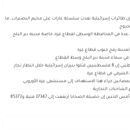
ن طائرات إسرائيلية نفذت سلسلة غارات على مخيم النصيرات، ما
جروح.
ة في المحافظة الوسطى لقطاع غزة، خاصة مدينة دير البلح
 لمدينة رفح جنوب قطاع غزة.
ي سماء مدينة دير البلح وسط القطاع.
وأمس الاثنين، قال مسؤولون بقطاع الصحة الفلسطيني إن 8 فلسطينيين قتلوا بنيران إسرائيلية خلال انتظار تجار
الشرقي في قطاع غزة.
لمصابين جراء هذا الاستهداف إلى مستشفى غزة الأوروبي.
لشاحنات التجارية.
وكانت وزارة الصحة في غزة، قالت في تقريرها اليومي أمس الاثنين إن حصيلة الضحايا ارتفعت إلى 37347 قتيلا و85372