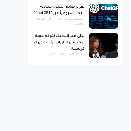
تقرير صادم: مليون محادثة
انتحار أسبوعياً عبر "ChatGPT"
كشفت شركة "أوبن أي آي" المالكة
لروبوت...
ليلى عبد اللطيف تتوقع عودة
نيجيرفان البارزاني لرئاسة وزراء
كردستان
أطلقت المتنبئة اللبنانية ليلى عبد...