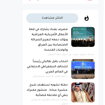
الاكثر مشاهدة
مصرف بغداد يشارك في قمة
الأعمال الأمريكية–العراقية
ويؤكد دعمه لتعزيز الشراكة
الاقتصادية بين العراق
والولايات المتحدة
شارك مصرف بغداد في أعمال قمة الأعمال...
انتخاب بافل طالباني رئيساً
للتحالف الديمقراطي الاجتماعي
في العالم العربي
اختتم مؤتمر التحالف الديمقراطي...
حملة تشويه تستهدف شيخ
عشيرة عبادة.. منشور مفبرك
ينفي أي ملاحقة قضائية
شهدت وسائل التواصل الاجتماعي
تداول...