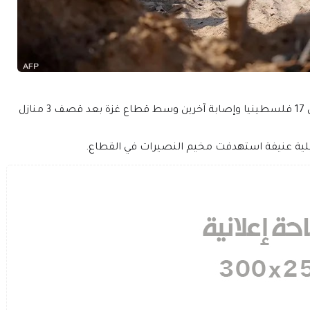
أفادت وسائل إعلام فلسطينية، اليوم الثلاثاء، بمقتل 17 فلسطينيا وإصابة آخرين وسط قطاع غزة بعد قصف 3 منازل
ائيلية عنيفة استهدفت مخيم النصيرات في القطاع.