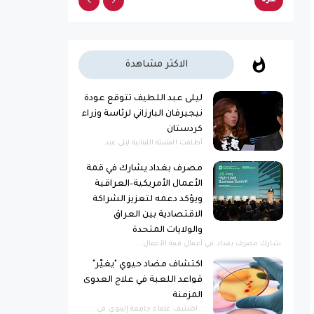
غزة
غزة
الاكثر مشاهدة
ليلى عبد اللطيف تتوقع عودة
نيجيرفان البارزاني لرئاسة وزراء
كردستان
أطلقت المتنبئة اللبنانية ليلى عبد...
مصرف بغداد يشارك في قمة
الأعمال الأمريكية–العراقية
ويؤكد دعمه لتعزيز الشراكة
الاقتصادية بين العراق
والولايات المتحدة
شارك مصرف بغداد في أعمال قمة الأعمال...
اكتشاف مضاد حيوي "يغيّر"
قواعد اللعبة في علاج العدوى
المزمنة
اكتشف علماء جامعة إلينوي في