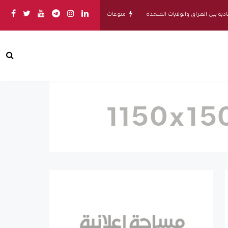
ين العراق والولايات المتحدة
منوعات
تعزز HomePure التزامها بالحياة الصحية من خلال نظام تنقية المياه المتطور HomePure Nova Pi-Plus