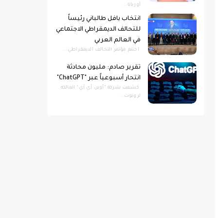
أوربانا...
انتخاب بافل طالباني رئيساً
للتحالف الديمقراطي الاجتماعي
في العالم العربي
اختتم مؤتمر التحالف الديمقراطي...
تقرير صادم: مليون محادثة
انتحار أسبوعياً عبر "ChatGPT"
كشفت شركة "أوبن أي آي" المالكة
لروبوت...