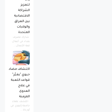
لتعزيز
الشراكة
الاقتصادية
بين العراق
والولايات
المتحدة
شارك مصرف
بغداد في أعمال
قمة الأعمال...
اكتشاف مضاد
حيوي "يغيّر"
قواعد اللعبة
في علاج
العدوى
المزمنة
اكتشف علماء
جامعة إلينوي في
أوربانا...