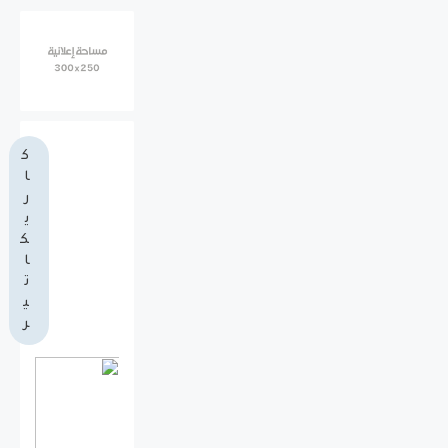
ك
ا
ر
ي
ك
ا
ت
ي
ر