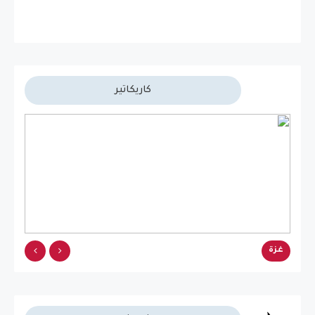
كاريكاتير
غزة
غزة