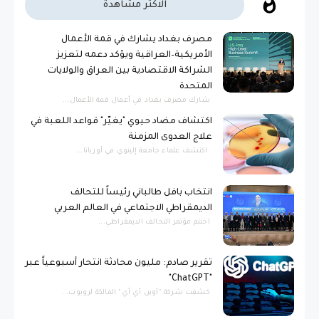
الاكثر مشاهدة
مصرف بغداد يشارك في قمة الأعمال
الأمريكية–العراقية ويؤكد دعمه لتعزيز
الشراكة الاقتصادية بين العراق والولايات
المتحدة
شارك مصرف بغداد في أعمال قمة الأعمال...
اكتشاف مضاد حيوي "يغيّر" قواعد اللعبة في
علاج العدوى المزمنة
اكتشف علماء جامعة إلينوي في أوربانا...
انتخاب بافل طالباني رئيساً للتحالف
الديمقراطي الاجتماعي في العالم العربي
اختتم مؤتمر التحالف الديمقراطي...
تقرير صادم: مليون محادثة انتحار أسبوعياً عبر
"ChatGPT"
كشفت شركة "أوبن أي آي" المالكة لروبوت...