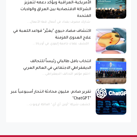
الأمريكية–العراقية ويؤكد دعمه لتعزيز
الشراكة الاقتصادية بين العراق والولايات
المتحدة
شارك مصرف بغداد في أعمال قمة الأعمال...
اكتشاف مضاد حيوي "يغيّر" قواعد اللعبة في
علاج العدوى المزمنة
اكتشف علماء جامعة إلينوي في أوربانا...
انتخاب بافل طالباني رئيساً للتحالف
الديمقراطي الاجتماعي في العالم العربي
اختتم مؤتمر التحالف الديمقراطي...
تقرير صادم: مليون محادثة انتحار أسبوعياً عبر
"ChatGPT"
كشفت شركة "أوبن أي آي" المالكة لروبوت...