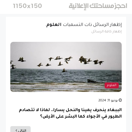
الشراكة الاقتصادية
HomePure Nova Pi-
والحر
بين العراق والولايات
Plus
ال
المتحدة
‏إظهار الرسائل ذات التسميات
العلوم
.
إظهار كافة الرسائل
العلوم
يونيو 11, 2024
الببغاء ينحرف يمينا والنحل يسارا.. لماذا لا تتصادم
الطيور في الأجواء كما البشر على الأرض؟
التالي