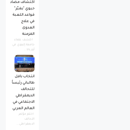
اكتشاف مضاد
حيوي "يغيّر"
قواعد اللعبة
في علاج
العدوى
المزمنة
اكتشف علماء
جامعة إلينوي في
أوربانا...
انتخاب بافل
طالباني رئيساً
للتحالف
الديمقراطي
الاجتماعي في
العالم العربي
اختتم مؤتمر
التحالف
الديمقراطي...