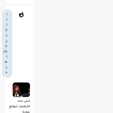
ا
ل
ا
ك
ث
ر
م
ش
ا
ه
د
ة
ليلى عبد
اللطيف تتوقع
عودة