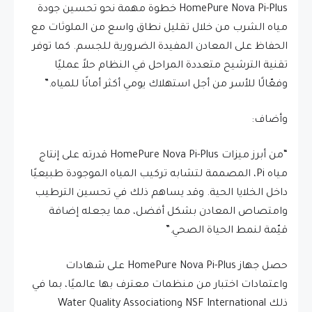
HomePure Nova Pi-Plus خطوة مهمة نحو تحسين جودة
مياه الشرب من خلال تقليل نطاق واسع من الملوثات مع
الحفاظ على المعادن المفيدة الضرورية للجسم. كما توفر
تقنية الترشيح متعددة المراحل في النظام حلاً عمليًا
وفعّالًا للأسر من أجل استهلاك يومي أكثر أمانًا للمياه.”
وأضاف:
“من أبرز ميزات HomePure Nova Pi-Plus قدرته على إنتاج
مياه Pi، المصممة لتشابه تركيب المياه الموجودة طبيعيًا
داخل الخلايا الحية. وقد يساهم ذلك في تحسين الترطيب
وامتصاص المعادن بشكل أفضل، مما يجعله إضافة
قيّمة لنمط الحياة الصحي.”
حصل جهاز HomePure Nova Pi-Plus على شهادات
واعتمادات اختبار من منظمات معترف بها عالميًا، بما في
ذلك NSF International وWater Quality Association