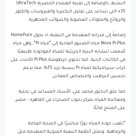
النشط، بالإضافة إلى تقنية الغشاء الحصرية UltraTech
35+ التي تساعد على تقليل البكتيريا والفيروسات والكلور
والروائح والملوثات العضوية والشوائب المجهرية.
إضافةً إلى قدراته المتقدمة في التنقية، اذ يحول HomePure
Nova Pi-Plus مياه الصنبور العادية إلى “مياه Pi”، وهي مياه
صُممت لتشابه البنية الجزيئية للمياه الموجودة طبيعيًا
في الكائنات الحية. كما تحتوي خرطوشة Pi-Plus الأحدث على
كرات سيراميكية لمياه Pi بنسبة تزيد 15%، مما يدعم
تحسين الترطيب وامتصاص المعادن.
كما علق الدكتور محمد علي، الأستاذ المساعد في تحلية
ومعالجة المياه بمركز بحوث الصحراء في القاهرة – مصر،
على المنتج قائلًا:
“تلعب جودة المياه دورًا مباشرًا في الصحة العامة
والرفاهية. وتمثل أنظمة التنقية المنزلية المتقدمة مثل