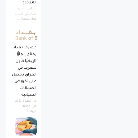
المتحدة
شارك مصرف
بغداد في أعمال
قمة الأعمال...
مصرف بغداد
يحقق إنجازًا
تاريخيًا كأول
مصرف في
العراق يحصل
على تفويض
الضمانات
السيادية
في خطوة تؤكد
على مكانته
الريادية...